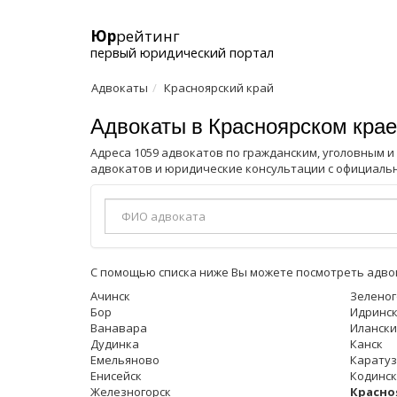
Юр
рейтинг
первый юридический портал
Адвокаты
Красноярский край
Адвокаты в Красноярском крае
Адреса 1059 адвокатов по гражданским, уголовным и
адвокатов и юридические консультации с официальн
С помощью списка ниже Вы можете посмотреть адвок
Ачинск
Зеленог
Бор
Идринс
Ванавара
Илански
Дудинка
Канск
Емельяново
Каратуз
Енисейск
Кодинск
Железногорск
Красно