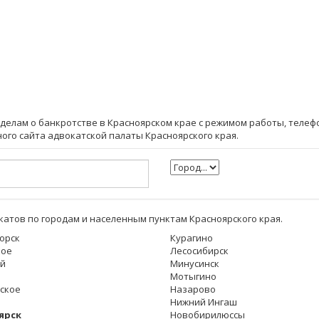
 делам о банкротстве в Красноярском крае с режимом работы, телефо
ого сайта адвокатской палаты Красноярского края.
атов по городам и населенным пунктам Красноярского края.
орск
Курагино
кое
Лесосибирск
й
Минусинск
Мотыгино
ское
Назарово
Нижний Ингаш
ярск
Новобирилюссы