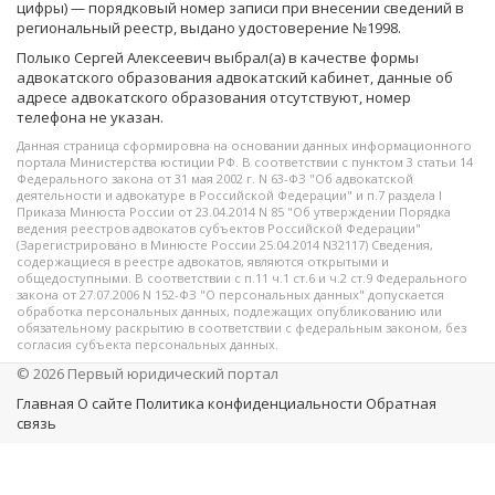
цифры) — порядковый номер записи при внесении сведений в
региональный реестр, выдано удостоверение №1998.
Полыко Сергей Алексеевич выбрал(а) в качестве формы
адвокатского образования адвокатский кабинет, данные об
адресе адвокатского образования отсутствуют, номер
телефона не указан.
Данная страница сформировна на основании данных информационного
портала Министерства юстиции РФ. В соответствии с пунктом 3 статьи 14
Федерального закона от 31 мая 2002 г. N 63-ФЗ "Об адвокатской
деятельности и адвокатуре в Российской Федерации" и п.7 раздела I
Приказа Минюста России от 23.04.2014 N 85 "Об утверждении Порядка
ведения реестров адвокатов субъектов Российской Федерации"
(Зарегистрировано в Минюсте России 25.04.2014 N32117) Сведения,
содержащиеся в реестре адвокатов, являются открытыми и
общедоступными. В соответствии с п.11 ч.1 ст.6 и ч.2 ст.9 Федерального
закона от 27.07.2006 N 152-ФЗ "О персональных данных" допускается
обработка персональных данных, подлежащих опубликованию или
обязательному раскрытию в соответствии с федеральным законом, без
согласия субъекта персональных данных.
© 2026 Первый юридический портал
Главная
О сайте
Политика конфиденциальности
Обратная
связь