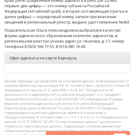
края, регистрационный номер адвоката в реестре 22/463,
первые две цифры — это номер субъекта Российской
Федерации (Алтайский край), а вторая составляющая (третья и
далее цифры) — порядковый номер записи при внесении
сведений в региональный реестр, выдано удостоверение №463.
Подъяпольская Ольга Александровна выбрал(а) в качестве
формы адвокатского образования коллегию адвокатов, в
региональном реестре указан адрес ул. Чкалова, д. 57, номер
телефона 8 (923) 166-77-55, 8 (913) 085-16-40.
Офис адвоката на карте Барнаула
Данная страница сформировна на основании данных информационного
портала Министерства юстиции РФ. В соответствии с пунктом 3 статьи 14
Федерального закона от 31 мая 2002 г. N 63-ФЗ "Об адвокатской
деятельности и адвокатуре в Российской Федерации" и п.7 раздела I
Приказа Минюста России от 23.04.2014 N 85 "Об утверждении Порядка
ведения реестров адвокатов субъектов Российской Федерации"
(Зарегистрировано в Минюсте России 25.04.2014 N32117) Сведения,
содержащиеся в реестре адвокатов, являются открытыми и
общедоступными. В соответствии с п.11 ч.1 ст.6 и ч.2 ст.9 Федерального
закона от 27.07.2006 N 152-ФЗ "О персональных данных" допускается
обработка персональных данных, подлежащих опубликованию или
обязательному раскрытию в соответствии с федеральным законом, без