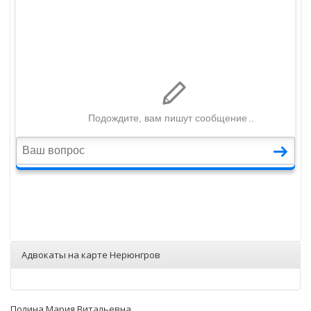
Адвокаты на карте Нерюнгров
Полина Мария Витальевна