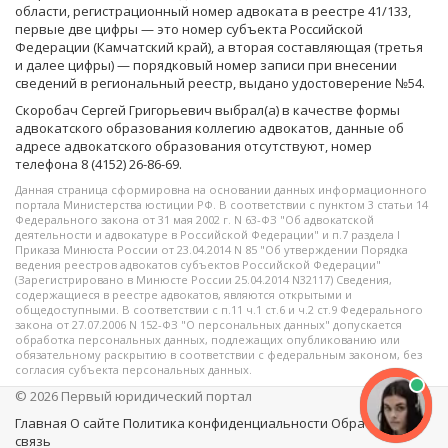
области, регистрационный номер адвоката в реестре 41/133,
первые две цифры — это номер субъекта Российской
Федерации (Камчатский край), а вторая составляющая (третья
и далее цифры) — порядковый номер записи при внесении
сведений в региональный реестр, выдано удостоверение №54.
Скоробач Сергей Григорьевич выбрал(а) в качестве формы
адвокатского образования коллегию адвокатов, данные об
адресе адвокатского образования отсутствуют, номер
телефона 8 (4152) 26-86-69.
Данная страница сформировна на основании данных информационного
портала Министерства юстиции РФ. В соответствии с пунктом 3 статьи 14
Федерального закона от 31 мая 2002 г. N 63-ФЗ "Об адвокатской
деятельности и адвокатуре в Российской Федерации" и п.7 раздела I
Приказа Минюста России от 23.04.2014 N 85 "Об утверждении Порядка
ведения реестров адвокатов субъектов Российской Федерации"
(Зарегистрировано в Минюсте России 25.04.2014 N32117) Сведения,
содержащиеся в реестре адвокатов, являются открытыми и
общедоступными. В соответствии с п.11 ч.1 ст.6 и ч.2 ст.9 Федерального
закона от 27.07.2006 N 152-ФЗ "О персональных данных" допускается
обработка персональных данных, подлежащих опубликованию или
обязательному раскрытию в соответствии с федеральным законом, без
согласия субъекта персональных данных.
© 2026 Первый юридический портал
Главная
О сайте
Политика конфиденциальности
Обратная
связь