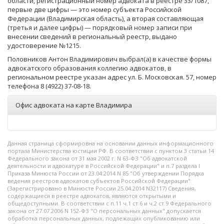
области, регистрационный номер адвоката в реестре 33/1087,
первые две цифры — это номер субъекта Российской
Федерации (Владимирская область), а вторая составляющая
(третья и далее цифры) — порядковый номер записи при
внесении сведений в региональный реестр, выдано
удостоверение №1215.
Половников Антон Владимирович выбрал(а) в качестве формы
адвокатского образования коллегию адвокатов, в
региональном реестре указан адрес ул. Б. Московская. 57, номер
телефона 8 (4922) 37-08-18.
Офис адвоката на карте Владимира
Данная страница сформировна на основании данных информационного
портала Министерства юстиции РФ. В соответствии с пунктом 3 статьи 14
Федерального закона от 31 мая 2002 г. N 63-ФЗ "Об адвокатской
деятельности и адвокатуре в Российской Федерации" и п.7 раздела I
Приказа Минюста России от 23.04.2014 N 85 "Об утверждении Порядка
ведения реестров адвокатов субъектов Российской Федерации"
(Зарегистрировано в Минюсте России 25.04.2014 N32117) Сведения,
содержащиеся в реестре адвокатов, являются открытыми и
общедоступными. В соответствии с п.11 ч.1 ст.6 и ч.2 ст.9 Федерального
закона от 27.07.2006 N 152-ФЗ "О персональных данных" допускается
обработка персональных данных, подлежащих опубликованию или