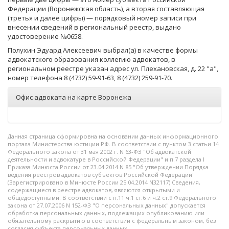
Федерации (Воронежская область), а вторая составляющая
(третья и далее цифры) — порядковый номер записи при
внесении сведений в региональный реестр, выдано
удостоверение №0658.
Полухин Эдуард Алексеевич выбрал(а) в качестве формы
адвокатского образования коллегию адвокатов, в
региональном реестре указан адрес ул. Плехановская, д. 22 "а",
номер телефона 8 (4732) 59-91-63, 8 (4732) 259-91-70.
Офис адвоката на карте Воронежа
Данная страница сформировна на основании данных информационного
портала Министерства юстиции РФ. В соответствии с пунктом 3 статьи 14
Федерального закона от 31 мая 2002 г. N 63-ФЗ "Об адвокатской
деятельности и адвокатуре в Российской Федерации" и п.7 раздела I
Приказа Минюста России от 23.04.2014 N 85 "Об утверждении Порядка
ведения реестров адвокатов субъектов Российской Федерации"
(Зарегистрировано в Минюсте России 25.04.2014 N32117) Сведения,
содержащиеся в реестре адвокатов, являются открытыми и
общедоступными. В соответствии с п.11 ч.1 ст.6 и ч.2 ст.9 Федерального
закона от 27.07.2006 N 152-ФЗ "О персональных данных" допускается
обработка персональных данных, подлежащих опубликованию или
обязательному раскрытию в соответствии с федеральным законом, без
согласия субъекта персональных данных.